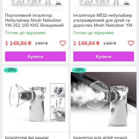
Портативний Інгалятор
Інгалятори МЕШ небулайзер
Небулайзер Mesh Nebulizer
ультразвуковий для дітей та
YM-252 100 KHZ Безшумний
дорослих Mesh Nebulizer YM-
ультразвуковий небулайзер
252 100 KHZ портативний
Готово до відправки
Готово до відправки
білий
1 149,84
1 149,84
₴
₴
1 597 ₴
1 597 ₴
Купити
Купити
–28%
–28%
Інгалятори від кашлю
Інгалятор для дітей ручної