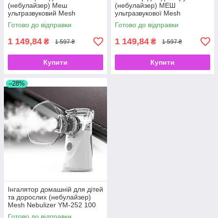
(небулайзер) Меш
(небулайзер) МЕШ
ультразвуковий Mesh
ультразвукової Mesh
Nebulizer YM-252 Для дітей
Nebulizer YM-252 100 KHZ
Готово до відправки
Готово до відправки
та дорослих (R-1337990912)
Безшумний небулайзер
1 149,84
1 149,84
₴
₴
1 597 ₴
1 597 ₴
Купити
Купити
–28%
Інгалятор домашній для дітей
та дорослих (небулайзер)
Mesh Nebulizer YM-252 100
KHZ портативний білий
Готово до відправки