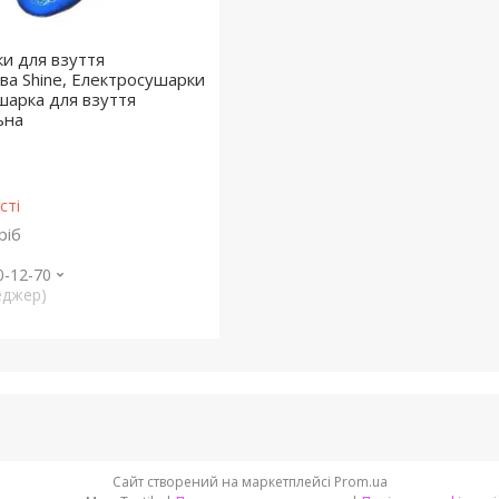
и для взуття
ва Shine, Електросушарки
шарка для взуття
ьна
сті
ріб
0-12-70
еджер)
Сайт створений на маркетплейсі
Prom.ua