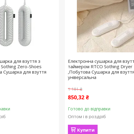
шарка для взуття з
Електронна сушарка для взутт
Sothing Zero-Shoes
таймером RTCO Sothing Dryer
а Сушарка для взуття
,Побутова Сушарка для взутт
універсальна
1 181 ₴
850,32 ₴
равки
Готово до відправки
ріб
Оптом і в роздріб
Купити