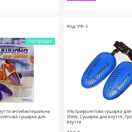
УФ-3
Топ продаж
зуття антибактеріальна
Ультрафіолетова сушарка для
фіолетова сушарка для
Shine, Сушарка для взуття ,Грі
взуття