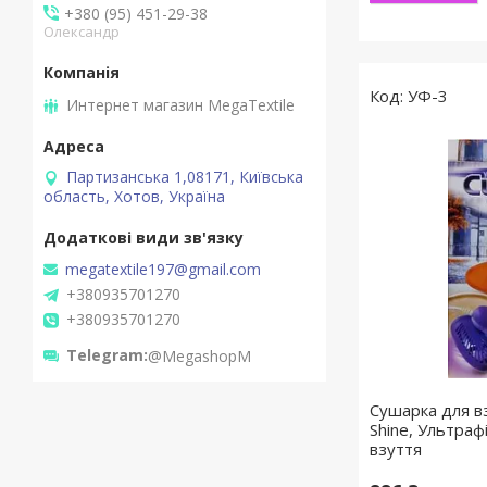
+380 (95) 451-29-38
Олександр
УФ-3
Интернет магазин MegaTextile
Партизанська 1,08171, Київська
область, Хотов, Україна
megatextile197@gmail.com
+380935701270
+380935701270
Telegram
@MegashopM
Сушарка для в
Shine, Ультра
взуття