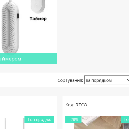
таймером
RTCO
Топ продаж
–28%
То