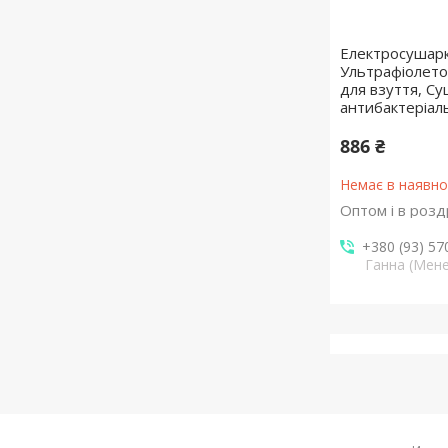
Електросушарк
Ультрафіолето
для взуття, Су
антибактеріал
886 ₴
Немає в наявно
Оптом і в розд
+380 (93) 57
Ганна (Мен