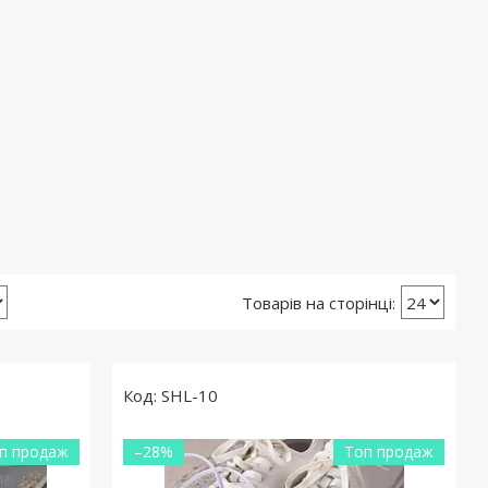
SHL-10
п продаж
–28%
Топ продаж