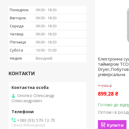
Понеділок
09:00
18:30
Вівторок
09:00
18:30
Середа
09:00
18:30
Четвер
09:00
18:30
Пʼятниця
09:00
18:30
Субота
10:00
15:00
Неділя
Вихідний
Електронна су
таймером TCO 
Dryer,Побутов
КОНТАКТИ
універсальна
1 249 ₴
899,28 ₴
Онопко Олександр
Олександрович
Готово до відп
Оптом і в розд
+380 (93) 570-12-70
Купити
Ганна (Менеджер)