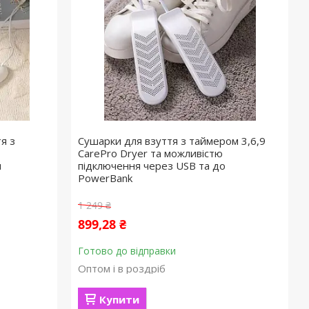
я з
Сушарки для взуття з таймером 3,6,9
CarePro Dryer та можливістю
я
підключення через USB та до
PowerBank
1 249 ₴
899,28 ₴
Готово до відправки
Оптом і в роздріб
Купити