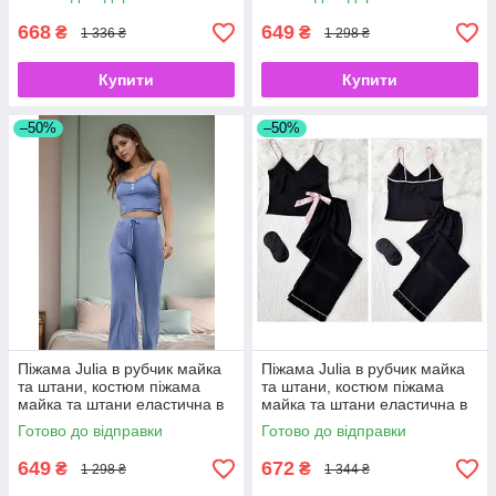
668
649
₴
₴
1 336 ₴
1 298 ₴
Купити
Купити
–50%
–50%
Піжама Julia в рубчик майка
Піжама Julia в рубчик майка
та штани, костюм піжама
та штани, костюм піжама
майка та штани еластична в
майка та штани еластична в
рубчик, блакитний S
рубчик, Рожевий S
Готово до відправки
Готово до відправки
649
672
₴
₴
1 298 ₴
1 344 ₴