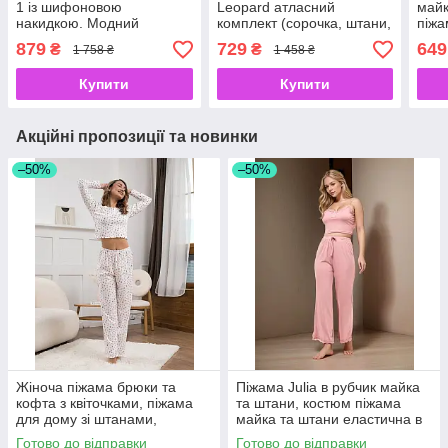
1 із шифоновою
Leopard атласний
майк
накидкою. Модний
комплект (сорочка, штани,
піжа
купальник 3 в 1
шорти) з леопардовим
елас
879
729
649
₴
₴
1 758 ₴
1 458 ₴
роздільний із
принтом M
Роже
комбінезоном, чорний S
Купити
Купити
Акційні пропозиції та новинки
–50%
–50%
Жіноча піжама брюки та
Піжама Julia в рубчик майка
кофта з квіточками, піжама
та штани, костюм піжама
для дому зі штанами,
майка та штани еластична в
рожево-білий, розмір S
рубчик, Рожевий S
Готово до відправки
Готово до відправки