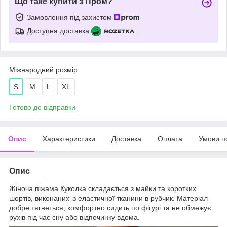
Що таке купити з Пром?
Замовлення під захистом
Доступна доставка
Міжнародний розмір
S
M
L
XL
Готово до відправки
Опис
Характеристики
Доставка
Оплата
Умови п
Опис
Жіноча піжама Куколка складається з майки та коротких
шортів, виконаних із еластичної тканини в рубчик. Матеріал
добре тягнеться, комфортно сидить по фігурі та не обмежує
рухів під час сну або відпочинку вдома.