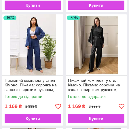
Купити
Купити
–50%
–50%
Піжамний комплект у стилі
Піжамний комплект у стилі
Кімоно. Піжама: сорочка на
Кімоно. Піжама: сорочка на
запах з широким рукавом,
запах з широким рукавом,
довгі прямі штани, синя S
довгі прямі штани, чорнаS
Готово до відправки
Готово до відправки
1 169
1 169
₴
₴
2 338 ₴
2 338 ₴
Купити
Купити