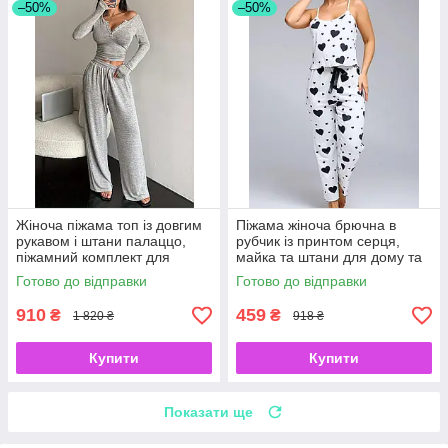
–50%
–50%
Жіноча піжама топ із довгим
Піжама жіноча брючна в
рукавом і штани палаццо,
рубчик із принтом серця,
піжамний комплект для
майка та штани для дому та
дівчинки для дому сірий S
сну, чорний S
Готово до відправки
Готово до відправки
910
459
₴
₴
1 820 ₴
918 ₴
Купити
Купити
Показати ще