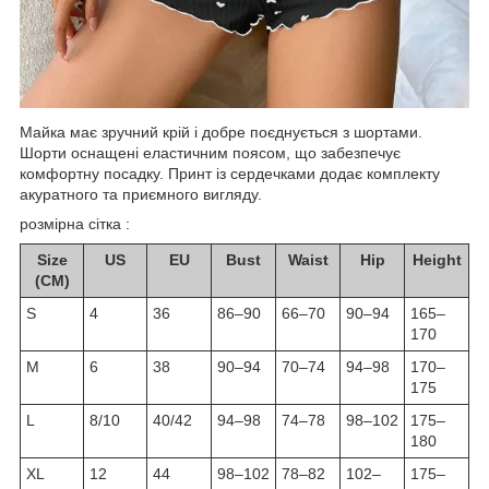
Майка має зручний крій і добре поєднується з шортами.
Шорти оснащені еластичним поясом, що забезпечує
комфортну посадку. Принт із сердечками додає комплекту
акуратного та приємного вигляду.
розмірна сітка :
Size
US
EU
Bust
Waist
Hip
Height
(CM)
S
4
36
86–90
66–70
90–94
165–
170
M
6
38
90–94
70–74
94–98
170–
175
L
8/10
40/42
94–98
74–78
98–102
175–
180
XL
12
44
98–102
78–82
102–
175–