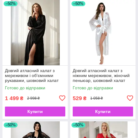
–50%
–50%
Довгий атласний халат з
Довгий атласний халат з
мереживом і об'ємними
ніжним мереживом, жіночий
рукавами, шовковий халат
пеньюар, шовковий халат
для невістки чорний S
для нареченої білий S
Готово до відправки
Готово до відправки
1 499
529
₴
₴
2 998 ₴
1 058 ₴
Купити
Купити
–50%
–50%