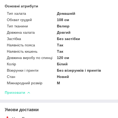
Основні атрибути
Тип халата
Домашній
Обхват грудей
108 см
Тип тканини
Велюр
Довжина халата
Довгий
Застібка
Без застібки
Наявність пояса
Так
Наявність кишень
Так
Довжина виробу по спинці
120 см
Колір
Білий
Візерунки і принти
Без візерунків і принтів
Стан
Новий
Міжнародний розмір
M
Приховати
Умови доставки