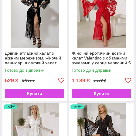
Довгий атласний халат з
Жіночий еротичний довгий
ніжним мереживом, жіночий
халат Valentino з об'ємними
пеньюар, шовковий халат
рукавами у серце червоний S
чорний S
Готово до відправки
Готово до відправки
529
1 139
₴
₴
1 058 ₴
2 278 ₴
Купити
Купити
–50%
–50%