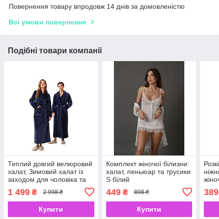
Повернення товару впродовж 14 днів за домовленістю
Всі умови повернення
Подібні товари компанії
Теплий довгий велюровий
Комплект жіночої білизни:
Розк
халат, Зимовий халат із
халат, пеньюар та трусики
ніжн
заходом для чоловіка та
S білий
жіно
жінки, синій M
біли
1 499
449
389
₴
₴
2 998 ₴
898 ₴
Купити
Купити