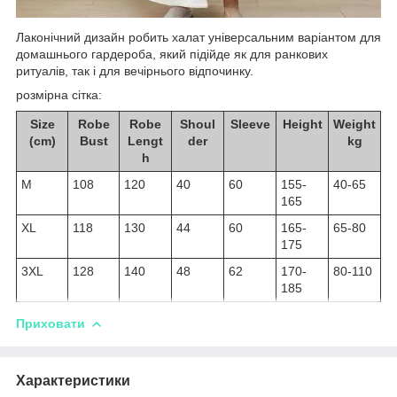
Лаконічний дизайн робить халат універсальним варіантом для
домашнього гардероба, який підійде як для ранкових
ритуалів, так і для вечірнього відпочинку.
розмірна сітка:
Size
Robe
Robe
Shoul
Sleeve
Height
Weight
(cm)
Bust
Lengt
der
kg
h
M
108
120
40
60
155-
40-65
165
XL
118
130
44
60
165-
65-80
175
3XL
128
140
48
62
170-
80-110
185
Приховати
Характеристики