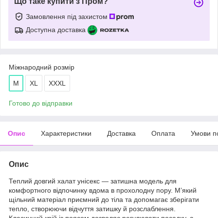
Що таке купити з Пром?
Замовлення під захистом
Доступна доставка
Міжнародний розмір
M
XL
XXXL
Готово до відправки
Опис
Характеристики
Доставка
Оплата
Умови п
Опис
Теплий довгий халат унісекс — затишна модель для
комфортного відпочинку вдома в прохолодну пору. М’який
щільний матеріал приємний до тіла та допомагає зберігати
тепло, створюючи відчуття затишку й розслаблення.
Класичний крій із поясом дозволяє регулювати посадку, а