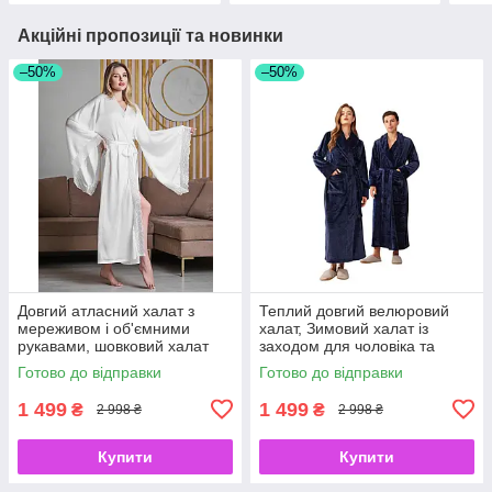
Акційні пропозиції та новинки
–50%
–50%
Довгий атласний халат з
Теплий довгий велюровий
мереживом і об'ємними
халат, Зимовий халат із
рукавами, шовковий халат
заходом для чоловіка та
для невістки білий S
жінки, синій M
Готово до відправки
Готово до відправки
1 499
1 499
₴
₴
2 998 ₴
2 998 ₴
Купити
Купити