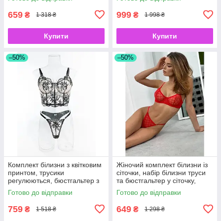
трусики червоний S
659
999
₴
₴
1 318 ₴
1 998 ₴
Купити
Купити
–50%
–50%
Комплект білизни з квітковим
Жіночий комплект білизни із
принтом, трусики
сіточки, набір білизни труси
регулюються, бюстгальтер з
та бюстгальтер у сіточку,
кісточками, чорний з бежевим
гарний комплект спідньої
Готово до відправки
Готово до відправки
S
білизни Gucci червоний
759
649
₴
₴
1 518 ₴
1 298 ₴