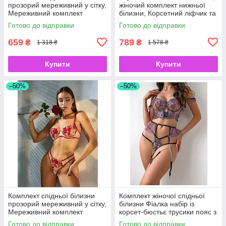
прозорий мереживний у сітку,
жіночий комплект нижньої
Мереживний комплект
білизни, Корсетний ліфчик та
Квітковий — бюстгальтер і
трусики, чорний 32/70
Готово до відправки
Готово до відправки
трусики чорний S
659
789
₴
₴
1 318 ₴
1 578 ₴
Купити
Купити
–50%
–50%
Комплект спідньої білизни
Комплект жіночої спідньої
прозорий мереживний у сітку,
білизни Фіалка набір із
Мереживний комплект
корсет-бюстьє трусики пояс з
Квітковий — бюстгальтер і
підтяжками фіолетовий S
Готово до відправки
Готово до відправки