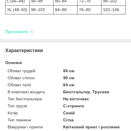
L (46–48)
94–98
80–84
72–76
98–102
XL (48–50)
98–102
84–88
76–80
102–106
Приховати
Характеристики
Основні
Обхват грудей
84 см
Обхват стегон
90 см
Обхват талії
64 см
В комплект входить
Бюстгальтер, Трусики
Тип бюстгальтера
На кісточках
Тип трусів
C-стринги
Колір
Синій
Тип тканини
Сітка
Візерунки і принти
Квітковий принт і рослинні