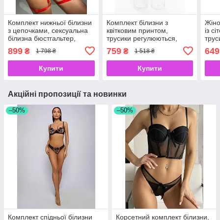
Комплект нижньої білизни
Комплект білизни з
Жіно
з цепочками, сексуальна
квітковим принтом,
із с
білизна бюстгальтер,
трусики регулюються,
трус
трусики, пояс з гартерами
бюстгальтер з кісточками,
сіто
899
759
649
₴
₴
1 798 ₴
1 518 ₴
S червоний
чорний з бежевим S
спід
чер
Купити
Купити
Акційні пропозиції та новинки
–50%
–50%
Комплект спідньої білизни
Корсетний комплект білизни,