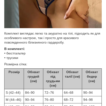
Комплект виглядає легко та акуратно на тілі, підходить як для
особливого настрою, так і просто для красивого
повсякденного білизняного гардеробу.
В комплекті:
• бюстгальтер
• трусики
Розмірна сітка:
Розмір
Обхват
Обхват
Обхват
Обхват
грудей
під
талії (см)
бедер
(см)
грудьми
(см)
(см)
S (42–44)
84–90
72–76
64–68
90–94
M (44–46)
90–94
76–80
68–72
94–98