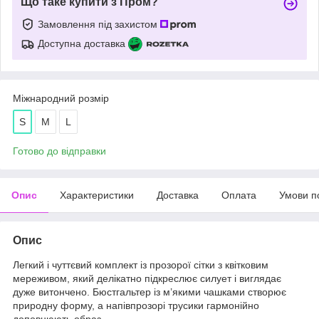
Що таке купити з Пром?
Замовлення під захистом
Доступна доставка
Міжнародний розмір
S
M
L
Готово до відправки
Опис
Характеристики
Доставка
Оплата
Умови п
Опис
Легкий і чуттєвий комплект із прозорої сітки з квітковим
мереживом, який делікатно підкреслює силует і виглядає
дуже витончено. Бюстгальтер із м’якими чашками створює
природну форму, а напівпрозорі трусики гармонійно
доповнюють образ.