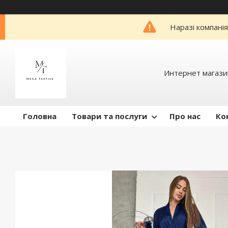
Наразі компані
Интернет магази
Головна
Товари та послуги
Про нас
Ко