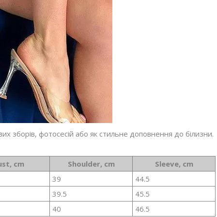
вих зборів, фотосесій або як стильне доповнення до білизни.
ust, cm
Shoulder, cm
Sleeve, cm
39
44.5
39.5
45.5
40
46.5