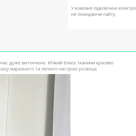
У компанії підключені електр
не покидаючи сайту.
очас дуже витончено. М’який блиск тканини красиво
бразу виразності та легкого настрою розкоші.