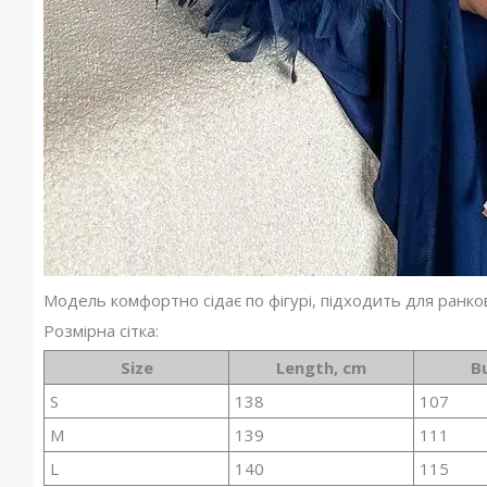
Модель комфортно сідає по фігурі, підходить для ранко
Розмірна сітка:
Size
Length, cm
B
S
138
107
M
139
111
L
140
115