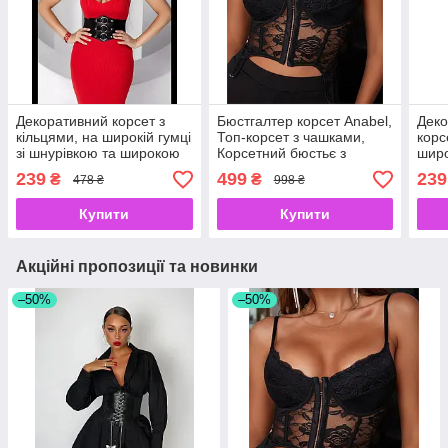
Декоративний корсет з
Бюстгалтер корсет Anabel,
Деко
кільцями, на широкій гумці
Топ-корсет з чашками,
корс
зі шнурівкою та широкою
Корсетний бюстьє з
широ
липучкою ззаду, чорний
мереживом, Корсет зі
та ш
239
499
239
₴
₴
478 ₴
998 ₴
розмір талії: 80-100 см
шнурівкою на спині S,
ззад
чорний
талі
Купити
Купити
Акційні пропозиції та новинки
–50%
–50%