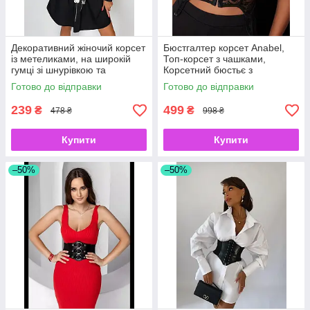
Декоративний жіночий корсет
Бюстгалтер корсет Anabel,
із метеликами, на широкій
Топ-корсет з чашками,
гумці зі шнурівкою та
Корсетний бюстьє з
широкою липучкою ззаду,
мереживом, Корсет зі
Готово до відправки
Готово до відправки
чорний розмір талії: 60-78 см
шнурівкою на спині S, чорний
239
499
₴
₴
478 ₴
998 ₴
Купити
Купити
–50%
–50%