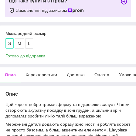
Що таке купити з Пром?
Замовлення під захистом
Міжнародний розмір
S
M
L
Готово до відправки
Опис
Характеристики
Доставка
Оплата
Умови п
Опис
Цей корсет добре тримає форму та підкреслює силует. Чашки
створюють акуратну посадку в зоні грудей, а щільний крій
допомагає зробити лінію талії більш вираженою.
Мереживні деталі додають образу жіночності й роблять корсет
не просто базовим, а більш акцентним елементом. Шнурівка
на спині дозволяє підлаштувати посадку під фігуру, щоб