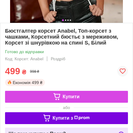
Бюстгалтер корсет Anabel, Топ-корсет з
чашками, Корсетний бюстьє з мереживом,
Корсет зі шнурівкою на спині S, Білий
Готово до відправки
Код: Корсет: Anabel
Роздріб
499
₴
998 ₴
Економія
499 ₴
Купити
або
Купити з