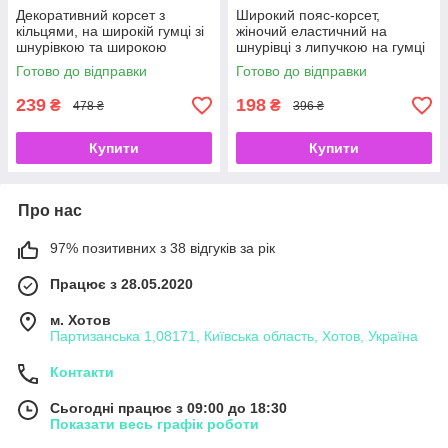
Декоративний корсет з
Широкий пояс-корсет,
кільцями, на широкій гумці зі
жіночий еластичний на
шнурівкою та широкою
шнурівці з липучкою на гумці
липучкою ззаду, чорний
з екошкіри та регульованим
Готово до відправки
Готово до відправки
розмір талії: 80-100 см
розміром 58-75 см чорний.
239
198
₴
₴
478 ₴
396 ₴
Купити
Купити
Про нас
97% позитивних з 38 відгуків за рік
Працює з 28.05.2020
м. Хотов
Партизанська 1,08171, Київська область, Хотов, Україна
Контакти
Сьогодні працює з 09:00 до 18:30
Показати весь графік роботи