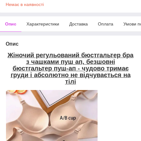
Немає в наявності
Опис
Характеристики
Доставка
Оплата
Умови п
Опис
Жіночий регульований бюстгальтер бра
з чашками пуш ап, безшовні
бюстгальтер пуш-ап - чудово тримає
груди і абсолютно не відчувається на
тілі