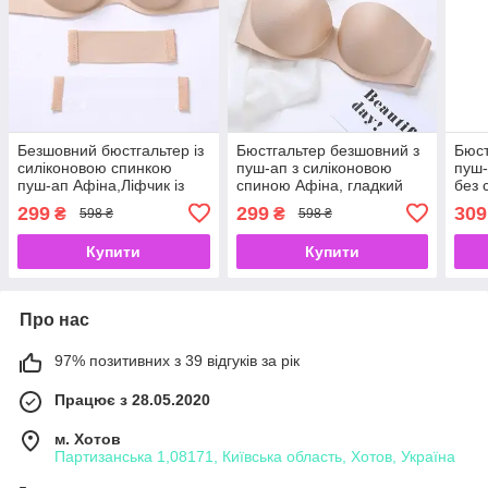
Безшовний бюстгальтер із
Бюстгальтер безшовний з
Бюст
силіконовою спинкою
пуш-ап з силіконовою
пуш-
пуш-ап Афіна,Ліфчик із
спиною Афіна, гладкий
без 
силіконовою спиною пуш
бюстгальтер пуш ап
розм
299
299
309
₴
₴
598 ₴
598 ₴
ап
Бежевий
Купити
Купити
Про нас
97% позитивних з 39 відгуків за рік
Працює з 28.05.2020
м. Хотов
Партизанська 1,08171, Київська область, Хотов, Україна