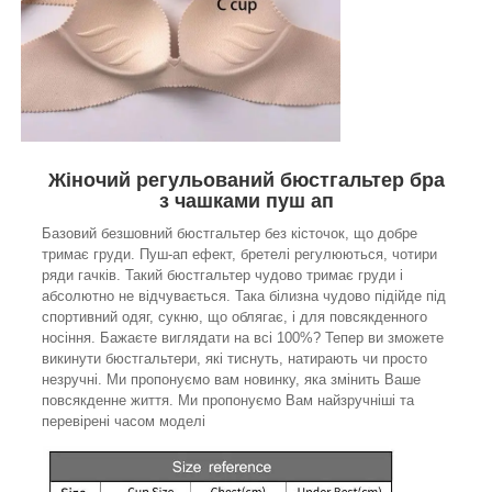
Жіночий регульований бюстгальтер бра
з чашками пуш ап
Базовий безшовний бюстгальтер без кісточок, що добре
тримає груди. Пуш-ап ефект, бретелі регулюються, чотири
ряди гачків. Такий бюстгальтер чудово тримає груди і
абсолютно не відчувається. Така білизна чудово підійде під
спортивний одяг, сукню, що облягає, і для повсякденного
носіння. Бажаєте виглядати на всі 100%? Тепер ви зможете
викинути бюстгальтери, які тиснуть, натирають чи просто
незручні. Ми пропонуємо вам новинку, яка змінить Ваше
повсякденне життя. Ми пропонуємо Вам найзручніші та
перевірені часом моделі