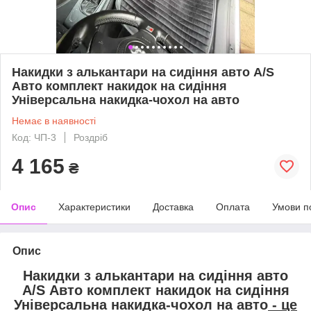
Накидки з алькантари на сидіння авто A/S
Авто комплект накидок на сидіння
Універсальна накидка-чохол на авто
Немає в наявності
Код: ЧП-3
Роздріб
4 165
₴
Опис
Характеристики
Доставка
Оплата
Умови п
Опис
Накидки з алькантари на сидіння авто
A/S Авто комплект накидок на сидіння
Універсальна накидка-чохол на авто
- це