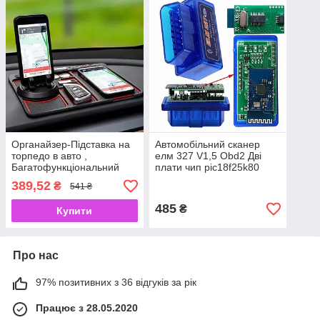
Органайзер-Підставка на
Автомобільний сканер
торпедо в авто ,
елм 327 V1,5 Obd2 Дві
Багатофункціональний
плати чип pic18f25k80
килимок на панель
Bluetooth для Android
389,52
₴
541 ₴
приладів в автомобіль
485
₴
Купити
Про нас
97% позитивних з 36 відгуків за рік
Працює з 28.05.2020