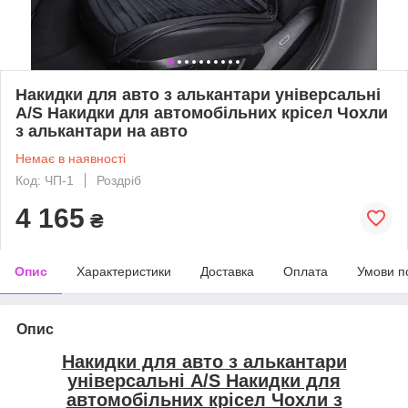
Накидки для авто з алькантари універсальні
A/S Накидки для автомобільних крісел Чохли
з алькантари на авто
Немає в наявності
Код: ЧП-1
Роздріб
4 165
₴
Опис
Характеристики
Доставка
Оплата
Умови п
Опис
Накидки для авто з алькантари
універсальні A/S Накидки для
автомобільних крісел Чохли з