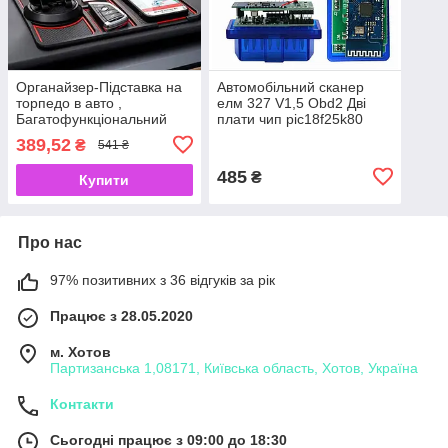
Органайзер-Підставка на
Автомобільний сканер
торпедо в авто ,
елм 327 V1,5 Obd2 Дві
Багатофункціональний
плати чип pic18f25k80
килимок на панель
Bluetooth для Android
389,52
₴
541 ₴
приладів в автомобіль
485
₴
Купити
Про нас
97% позитивних з 36 відгуків за рік
Працює з 28.05.2020
м. Хотов
Партизанська 1,08171, Київська область, Хотов, Україна
Контакти
Сьогодні працює з 09:00 до 18:30