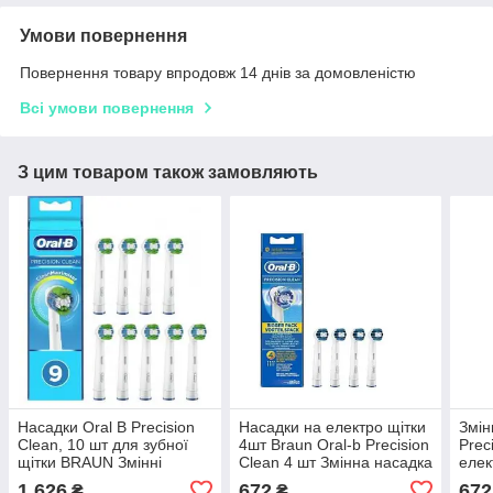
Умови повернення
Повернення товару впродовж 14 днів за домовленістю
Всі умови повернення
З цим товаром також замовляють
Насадки Oral B Precision
Насадки на електро щітки
Змін
Clean, 10 шт для зубної
4шт Braun Oral-b Precision
Prec
щітки BRAUN Змінні
Clean 4 шт Змінна насадка
елек
насадки
Орал Бі Браун Прецишн
Бі Б
1 626
672
672
₴
₴