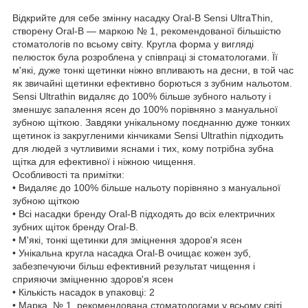
Відкрийте для себе змінну насадку Oral-B Sensi UltraThin,
створену Oral-B — маркою № 1, рекомендованої більшістю
стоматологів по всьому світу. Кругла форма у вигляді
пелюсток була розроблена у співпраці зі стоматологами. Її
м'які, дуже тонкі щетинки ніжно впливають на десни, в той час
як звичайні щетинки ефективно борються з зубним нальотом.
Sensi Ultrathin видаляє до 100% більше зубного нальоту і
зменшує запалення ясен до 100% порівняно з мануальної
зубною щіткою. Завдяки унікальному поєднанню дуже тонких
щетинок із закругленими кінчиками Sensi Ultrathin підходить
для людей з чутливими яснами і тих, кому потрібна зубна
щітка для ефективної і ніжною чищення.
Особливості та примітки:
• Видаляє до 100% більше нальоту порівняно з мануальної
зубною щіткою
• Всі насадки бренду Oral-B підходять до всіх електричних
зубних щіток бренду Oral-B.
• М'які, тонкі щетинки для зміцнення здоров'я ясен
• Унікальна кругла насадка Oral-B очищає кожен зуб,
забезпечуючи більш ефективний результат чищення і
сприяючи зміцненню здоров'я ясен
• Кількість насадок в упаковці: 2
• Марка, № 1, рекомендована стоматологами у всьому світі