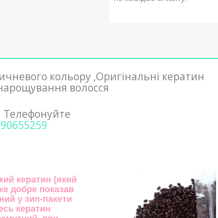
ричневого кольору ,Оригінальні кератин
нарощування волосся
я Телефонуйте
990655259
кий кератин (який
уже добре показав
аний у зип-пакети
Весь кератин